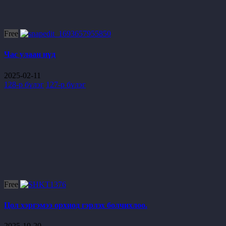
Free
Час улаан нүд
2025-02-11
128-р бүлэг
127-р бүлэг
Free
Цол хэргэмээ орхиод гэрлэх болчихлоо.
2025-10-20