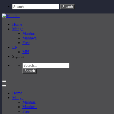
Home
Manga
Manhua
Manhwa
Free
EN
MN
Sign in
Home
Manga
Manhua
Manhwa
Free