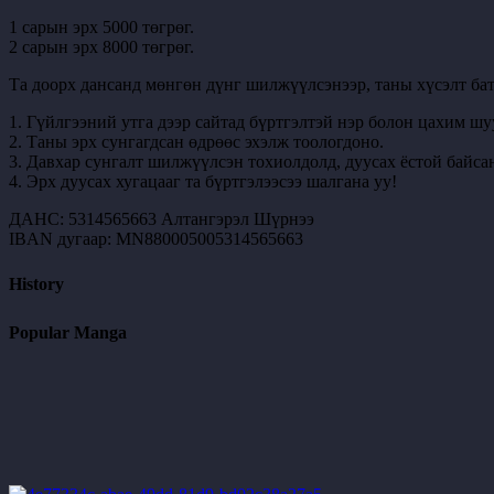
1 сарын эрх 5000 төгрөг.
2 сарын эрх 8000 төгрөг.
Та доорх дансанд мөнгөн дүнг шилжүүлсэнээр, таны хүсэлт бат
1. Гүйлгээний утга дээр сайтад бүртгэлтэй нэр болон цахим шу
2. Таны эрх сунгагдсан өдрөөс эхэлж тоологдоно.
3. Давхар сунгалт шилжүүлсэн тохиолдолд, дуусах ёстой байсан
4. Эрх дуусах хугацааг та бүртгэлээсээ шалгана уу!
ДАНС: 5314565663 Алтангэрэл Шүрнээ
IBAN дугаар: MN880005005314565663
History
Popular Manga