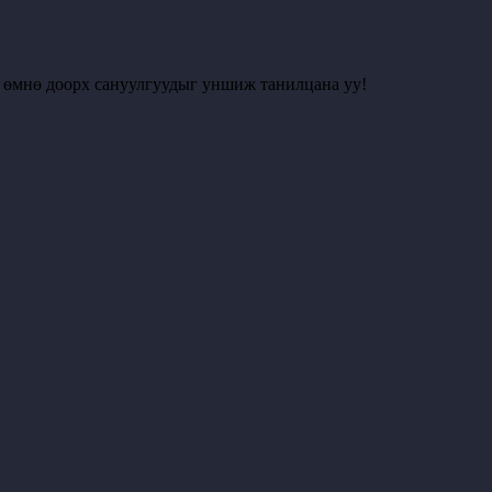
с өмнө доорх сануулгуудыг уншиж танилцана уу!