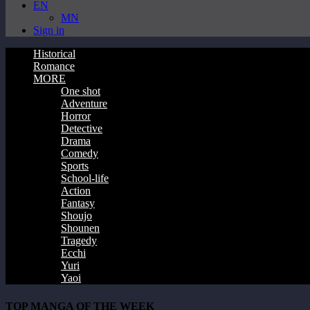
EN
MN
Sign in
Historical
Romance
MORE
One shot
Adventure
Horror
Detective
Drama
Comedy
Sports
School-life
Action
Fantasy
Shoujo
Shounen
Tragedy
Ecchi
Yuri
Yaoi
TOP MANGA OF THE WEEK