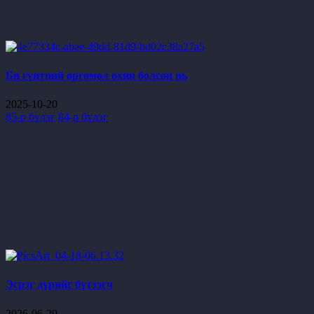
Би гүнтний өргөмөл охин болсон нь
2025-10-20
85-р бүлэг
84-р бүлэг
Эсрэг дүрийг бүтээгч
2026-06-29