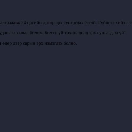
алгаажиж 24 цагийн дотор эрх сунгагдах ёстой. Гүйлгээ хийхээ
удангаа заавал бичих. Бичээгүй тохиолдолд эрх сунгагдахгүй!
 өдөр дээр сарын эрх нэмэгдэх болно.