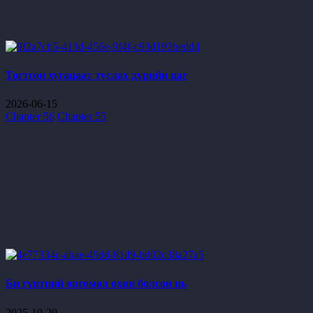
Тогтсон хугацаат туслах дүрийн цаг
2026-06-15
Chapter 56
Chapter 55
Би гүнтний өргөмөл охин болсон нь
2025-10-20