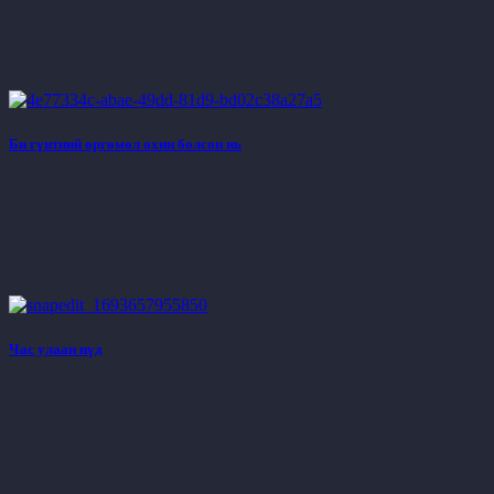
Би гүнтний өргөмөл охин болсон нь
Час улаан нүд