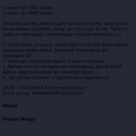
1 сарын эрх 5000 төгрөг.
2 сарын эрх 8000 төгрөг.
Та доорх дансанд мөнгөн дүнг шилжүүлсэнээр, таны хүсэлт
баталгаажиж 24 цагийн дотор эрх сунгагдах ёстой. Гүйлгээ
хийхээс өмнө доорх сануулгуудыг уншиж танилцана уу!
1. Гүйлгээний утга дээр сайтад бүртгэлтэй нэр болон цахим
шуудангаа заавал бичих. Бичээгүй тохиолдолд эрх
сунгагдахгүй!
2. Таны эрх сунгагдсан өдрөөс эхэлж тоологдоно.
3. Давхар сунгалт шилжүүлсэн тохиолдолд, дуусах ёстой
байсан өдөр дээр сарын эрх нэмэгдэх болно.
4. Эрх дуусах хугацааг та бүртгэлээсээ шалгана уу!
ДАНС: 5314565663 Алтангэрэл Шүрнээ
IBAN дугаар: MN880005005314565663
History
Popular Manga