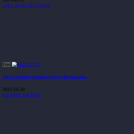
128-р бүлэг
127-р бүлэг
Free
Цол хэргэмээ орхиод гэрлэх болчихлоо.
2025-10-20
6-р бүлэг
5-р бүлэг