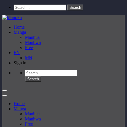
Home
Manga
Manhua
Manhwa
Free
EN
MN
Sign in
Home
Manga
Manhua
Manhwa
Free