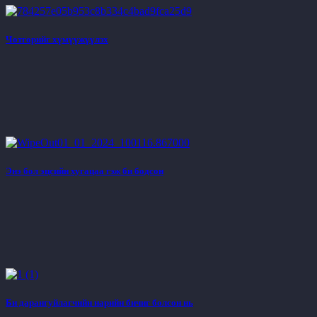
Чөтгөрийг хүмүүжүүлэх
Энэ бол эцсийн хугацаа гэж би бодсон
Би дарангуйлагчийн нарийн бичиг болсон нь