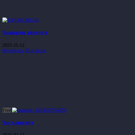
Чадварлаг үйлчлэгч
2025-11-12
86-р бүлэг
85-р бүлэг
Free
Час улаан нүд
2025-02-11