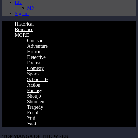
EN
MN
Sign in
Historical
Romance
MORE
One shot
Adventure
Horror
Detective
Drama
Comedy
Sports
School-life
Action
Fantasy
Shoujo
Shounen
Tragedy
Ecchi
Yuri
Yaoi
TOP MANGA OF THE WEEK