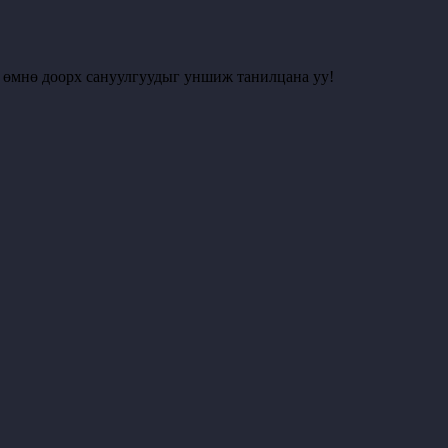
с өмнө доорх сануулгуудыг уншиж танилцана уу!