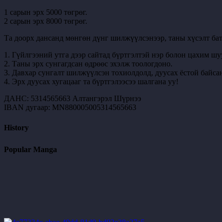
1 сарын эрх 5000 төгрөг.
2 сарын эрх 8000 төгрөг.
Та доорх дансанд мөнгөн дүнг шилжүүлсэнээр, таны хүсэлт бат
1. Гүйлгээний утга дээр сайтад бүртгэлтэй нэр болон цахим шу
2. Таны эрх сунгагдсан өдрөөс эхэлж тоологдоно.
3. Давхар сунгалт шилжүүлсэн тохиолдолд, дуусах ёстой байсан
4. Эрх дуусах хугацааг та бүртгэлээсээ шалгана уу!
ДАНС: 5314565663 Алтангэрэл Шүрнээ
IBAN дугаар: MN880005005314565663
History
Popular Manga