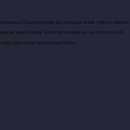
алгаажиж 24 цагийн дотор эрх сунгагдах ёстой. Гүйлгээ хийхээ
удангаа заавал бичих. Бичээгүй тохиолдолд эрх сунгагдахгүй!
 өдөр дээр сарын эрх нэмэгдэх болно.