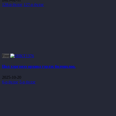
128-р бүлэг
127-р бүлэг
Free
Цол хэргэмээ орхиод гэрлэх болчихлоо.
2025-10-20
6-р бүлэг
5-р бүлэг