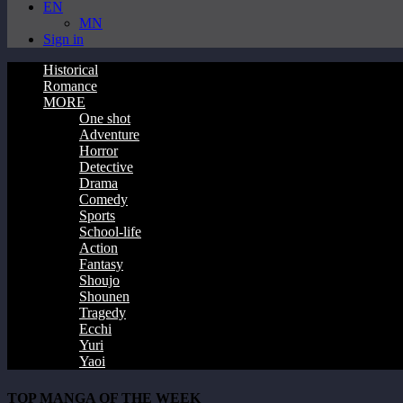
EN
MN
Sign in
Historical
Romance
MORE
One shot
Adventure
Horror
Detective
Drama
Comedy
Sports
School-life
Action
Fantasy
Shoujo
Shounen
Tragedy
Ecchi
Yuri
Yaoi
TOP MANGA OF THE WEEK