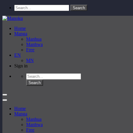
Home
Manga
Manhua
Manhwa
Free
EN
MN
Sign in
Home
Manga
Manhua
Manhwa
Free