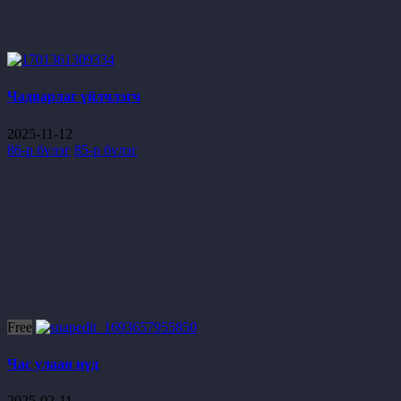
Чадварлаг үйлчлэгч
2025-11-12
86-р бүлэг
85-р бүлэг
Free
Час улаан нүд
2025-02-11