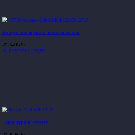
Би гүнтний өргөмөл охин болсон нь
2025-10-20
85-р бүлэг
84-р бүлэг
Эсрэг дүрийг бүтээгч
2026-06-29