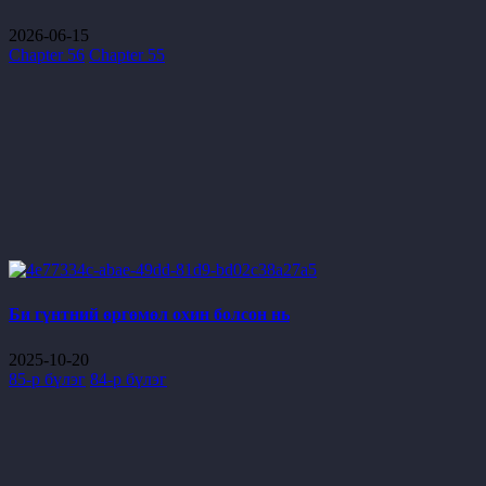
2026-06-15
Chapter 56
Chapter 55
Би гүнтний өргөмөл охин болсон нь
2025-10-20
85-р бүлэг
84-р бүлэг