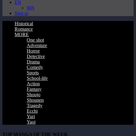
EN
MN
Sign in
Historical
Romance
MORE
One shot
Adventure
Horror
Detective
Drama
Comedy
Sports
School-life
Action
Fantasy
Shoujo
Shounen
Tragedy
Ecchi
Yuri
Yaoi
TOP MANGA OF THE WEEK