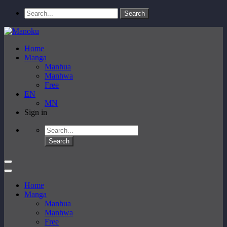
Home
Manga
Manhua
Manhwa
Free
EN
MN
Sign in
Home
Manga
Manhua
Manhwa
Free