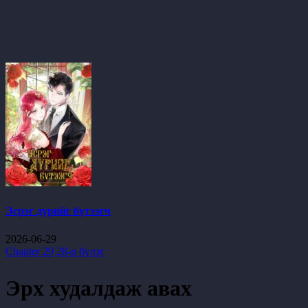
Эсрэг дүрийг бүтээгч
2026-06-29
Chapter 29
28-р бүлэг
Эрх худалдаж авах