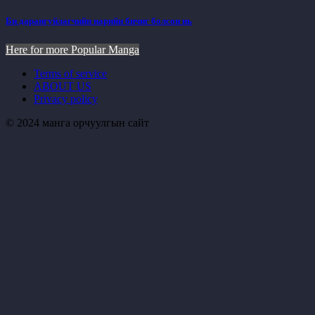
Би дарангуйлагчийн нарийн бичиг болсон нь
Here for more Popular Manga
Terms of service
ABOUT US
Privacy policy
© 2024 манга орчуулгын сайт