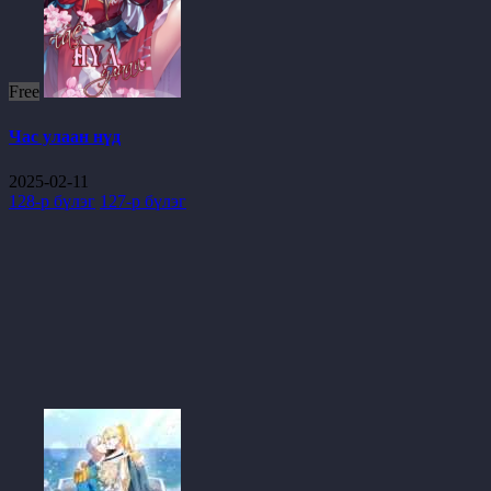
Free
Час улаан нүд
2025-02-11
128-р бүлэг
127-р бүлэг