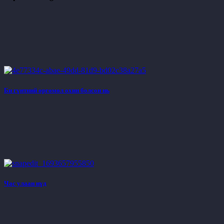
Би гүнтний өргөмөл охин болсон нь
Час улаан нүд