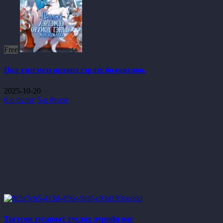
Free
Цол хэргэмээ орхиод гэрлэх болчихлоо.
2025-10-20
6-р бүлэг
5-р бүлэг
Тогтсон хугацаат туслах дүрийн цаг