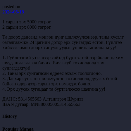
posted on
2024-05-18
1 сарын эрх 5000 төгрөг.
2 сарын эрх 8000 төгрөг.
Та доорх дансанд мөнгөн дүнг шилжүүлсэнээр, таны хүсэлт
баталгаажиж 24 цагийн дотор эрх сунгагдах ёстой. Гүйлгээ
хийхээс өмнө доорх сануулгуудыг уншиж танилцана уу!
1. Гүйлгээний утга дээр сайтад бүртгэлтэй нэр болон цахим
шуудангаа заавал бичих. Бичээгүй тохиолдолд эрх
сунгагдахгүй!
2. Таны эрх сунгагдсан өдрөөс эхэлж тоологдоно.
3. Давхар сунгалт шилжүүлсэн тохиолдолд, дуусах ёстой
байсан өдөр дээр сарын эрх нэмэгдэх болно.
4. Эрх дуусах хугацааг та бүртгэлээсээ шалгана уу!
ДАНС: 5314565663 Алтангэрэл Шүрнээ
IBAN дугаар: MN880005005314565663
History
Popular Manga