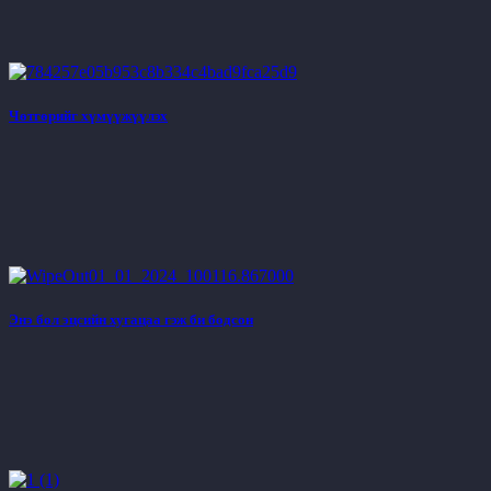
Чөтгөрийг хүмүүжүүлэх
Энэ бол эцсийн хугацаа гэж би бодсон