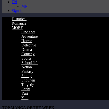
EN
MN
Sign in
Historical
Romance
MORE
One shot
Adventure
Horror
Detective
Drama
Comedy
Sports
School-life
Action
Fantasy
Shoujo
Shounen
Tragedy
Ecchi
Yuri
Yaoi
TOP MANGA OF THE WEEK