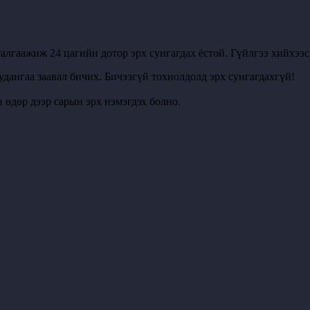
алгаажиж 24 цагийн дотор эрх сунгагдах ёстой. Гүйлгээ хийхээ
удангаа заавал бичих. Бичээгүй тохиолдолд эрх сунгагдахгүй!
 өдөр дээр сарын эрх нэмэгдэх болно.