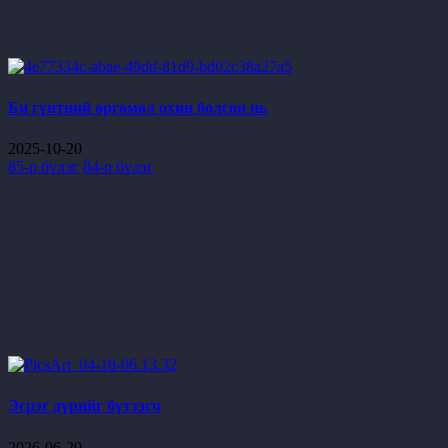
Би гүнтний өргөмөл охин болсон нь
2025-10-20
85-р бүлэг
84-р бүлэг
Эсрэг дүрийг бүтээгч
2026-06-29