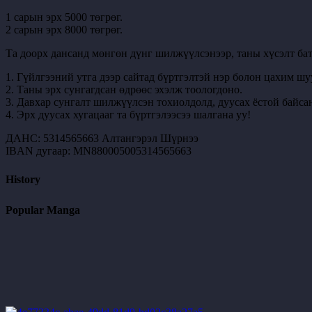
1 сарын эрх 5000 төгрөг.
2 сарын эрх 8000 төгрөг.
Та доорх дансанд мөнгөн дүнг шилжүүлсэнээр, таны хүсэлт бат
1. Гүйлгээний утга дээр сайтад бүртгэлтэй нэр болон цахим шу
2. Таны эрх сунгагдсан өдрөөс эхэлж тоологдоно.
3. Давхар сунгалт шилжүүлсэн тохиолдолд, дуусах ёстой байсан
4. Эрх дуусах хугацааг та бүртгэлээсээ шалгана уу!
ДАНС: 5314565663 Алтангэрэл Шүрнээ
IBAN дугаар: MN880005005314565663
History
Popular Manga