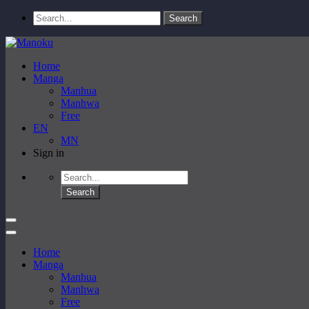
Home
Manga
Manhua
Manhwa
Free
EN
MN
Sign in
Home
Manga
Manhua
Manhwa
Free