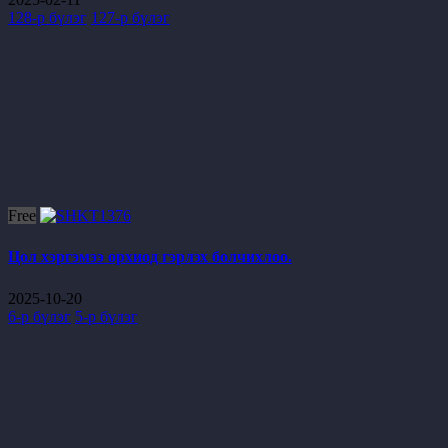
128-р бүлэг
127-р бүлэг
Free
Цол хэргэмээ орхиод гэрлэх болчихлоо.
2025-10-20
6-р бүлэг
5-р бүлэг