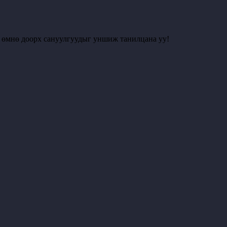
с өмнө доорх сануулгуудыг уншиж танилцана уу!