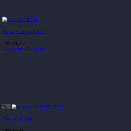
Чадварлаг үйлчлэгч
2025-11-12
86-р бүлэг
85-р бүлэг
Free
Час улаан нүд
2025-02-11