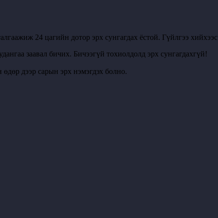
алгаажиж 24 цагийн дотор эрх сунгагдах ёстой. Гүйлгээ хийхээ
удангаа заавал бичих. Бичээгүй тохиолдолд эрх сунгагдахгүй!
 өдөр дээр сарын эрх нэмэгдэх болно.