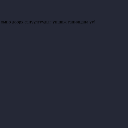
с өмнө доорх сануулгуудыг уншиж танилцана уу!