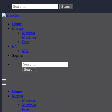
Home
Manga
Manhua
Manhwa
Free
EN
MN
Sign in
Home
Manga
Manhua
Manhwa
Free