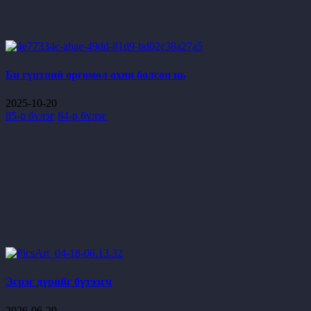
Би гүнтний өргөмөл охин болсон нь
2025-10-20
85-р бүлэг
84-р бүлэг
Эсрэг дүрийг бүтээгч
2026-06-29