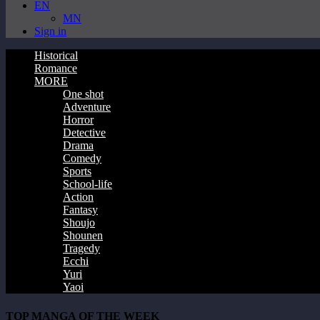
EN
MN
Sign in
Historical
Romance
MORE
One shot
Adventure
Horror
Detective
Drama
Comedy
Sports
School-life
Action
Fantasy
Shoujo
Shounen
Tragedy
Ecchi
Yuri
Yaoi
TOP MANGA OF THE WEEK