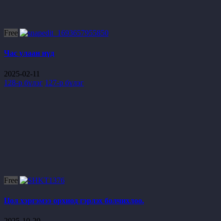
Free
Час улаан нүд
2025-02-11
128-р бүлэг
127-р бүлэг
Free
Цол хэргэмээ орхиод гэрлэх болчихлоо.
2025-10-20