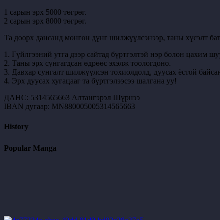
1 сарын эрх 5000 төгрөг.
2 сарын эрх 8000 төгрөг.
Та доорх дансанд мөнгөн дүнг шилжүүлсэнээр, таны хүсэлт бат
1. Гүйлгээний утга дээр сайтад бүртгэлтэй нэр болон цахим шу
2. Таны эрх сунгагдсан өдрөөс эхэлж тоологдоно.
3. Давхар сунгалт шилжүүлсэн тохиолдолд, дуусах ёстой байсан
4. Эрх дуусах хугацааг та бүртгэлээсээ шалгана уу!
ДАНС: 5314565663 Алтангэрэл Шүрнээ
IBAN дугаар: MN880005005314565663
History
Popular Manga