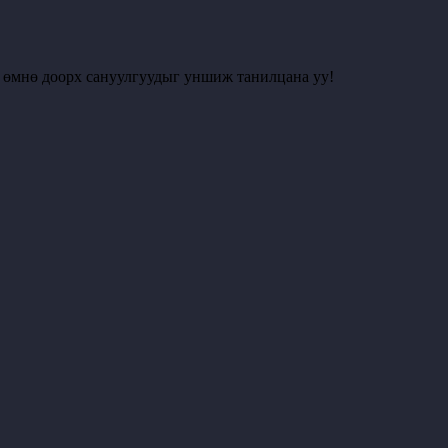
с өмнө доорх сануулгуудыг уншиж танилцана уу!