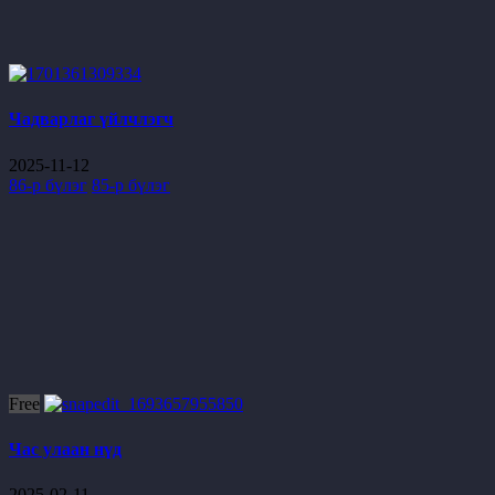
Чадварлаг үйлчлэгч
2025-11-12
86-р бүлэг
85-р бүлэг
Free
Час улаан нүд
2025-02-11