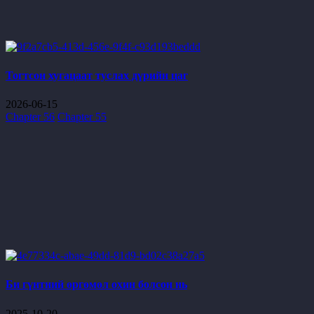
Тогтсон хугацаат туслах дүрийн цаг
2026-06-15
Chapter 56
Chapter 55
Би гүнтний өргөмөл охин болсон нь
2025-10-20