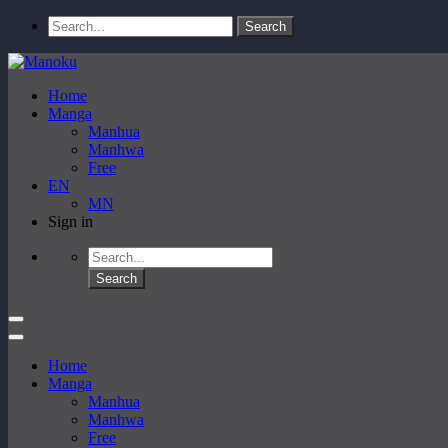
Home
Manga
Manhua
Manhwa
Free
EN
MN
Sign in
Home
Manga
Manhua
Manhwa
Free