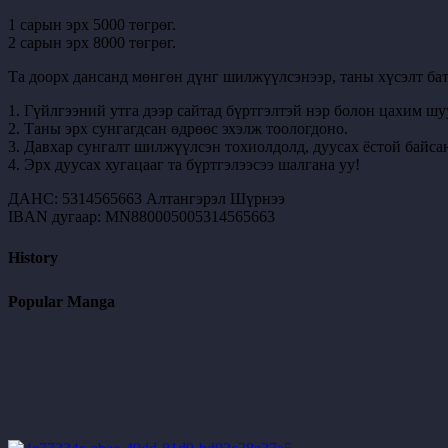
1 сарын эрх 5000 төгрөг.
2 сарын эрх 8000 төгрөг.
Та доорх дансанд мөнгөн дүнг шилжүүлсэнээр, таны хүсэлт бат
1. Гүйлгээний утга дээр сайтад бүртгэлтэй нэр болон цахим шу
2. Таны эрх сунгагдсан өдрөөс эхэлж тоологдоно.
3. Давхар сунгалт шилжүүлсэн тохиолдолд, дуусах ёстой байсан
4. Эрх дуусах хугацааг та бүртгэлээсээ шалгана уу!
ДАНС: 5314565663 Алтангэрэл Шүрнээ
IBAN дугаар: MN880005005314565663
History
Popular Manga