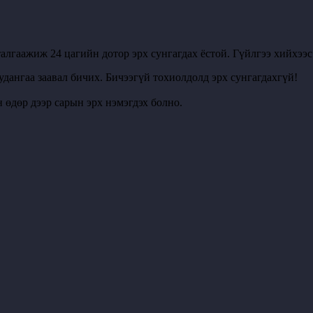
алгаажиж 24 цагийн дотор эрх сунгагдах ёстой. Гүйлгээ хийхээ
удангаа заавал бичих. Бичээгүй тохиолдолд эрх сунгагдахгүй!
 өдөр дээр сарын эрх нэмэгдэх болно.