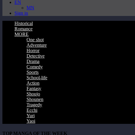
EN
MN
Sign in
Historical
Romance
MORE
One shot
Adventure
Horror
Detective
Drama
Comedy
Sports
School-life
Action
Fantasy
Shoujo
Shounen
Tragedy
Ecchi
Yuri
Yaoi
TOP MANGA OF THE WEEK