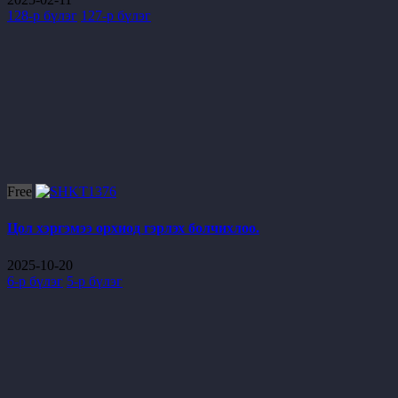
128-р бүлэг
127-р бүлэг
Free
Цол хэргэмээ орхиод гэрлэх болчихлоо.
2025-10-20
6-р бүлэг
5-р бүлэг