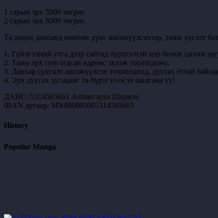
1 сарын эрх 5000 төгрөг.
2 сарын эрх 8000 төгрөг.
Та доорх дансанд мөнгөн дүнг шилжүүлсэнээр, таны хүсэлт бат
1. Гүйлгээний утга дээр сайтад бүртгэлтэй нэр болон цахим шу
2. Таны эрх сунгагдсан өдрөөс эхэлж тоологдоно.
3. Давхар сунгалт шилжүүлсэн тохиолдолд, дуусах ёстой байсан
4. Эрх дуусах хугацааг та бүртгэлээсээ шалгана уу!
ДАНС: 5314565663 Алтангэрэл Шүрнээ
IBAN дугаар: MN880005005314565663
History
Popular Manga