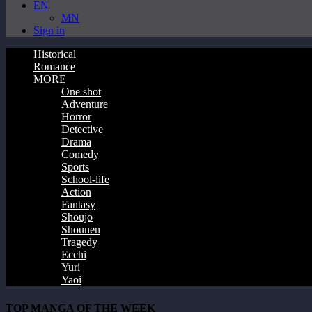
EN
MN
Sign in
Historical
Romance
MORE
One shot
Adventure
Horror
Detective
Drama
Comedy
Sports
School-life
Action
Fantasy
Shoujo
Shounen
Tragedy
Ecchi
Yuri
Yaoi
TOP MANGA OF THE WEEK