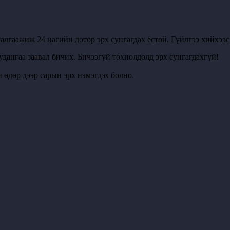
алгаажиж 24 цагийн дотор эрх сунгагдах ёстой. Гүйлгээ хийхээ
удангаа заавал бичих. Бичээгүй тохиолдолд эрх сунгагдахгүй!
 өдөр дээр сарын эрх нэмэгдэх болно.