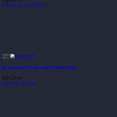
128-р бүлэг
127-р бүлэг
Free
Цол хэргэмээ орхиод гэрлэх болчихлоо.
2025-10-20
6-р бүлэг
5-р бүлэг