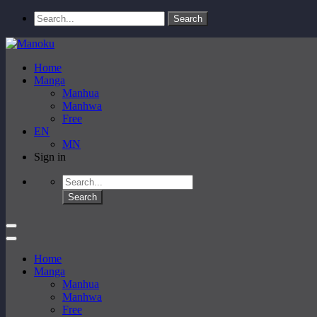
Home
Manga
Manhua
Manhwa
Free
EN
MN
Sign in
Home
Manga
Manhua
Manhwa
Free