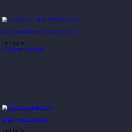
Би гүнтний өргөмөл охин болсон нь
2025-10-20
85-р бүлэг
84-р бүлэг
Эсрэг дүрийг бүтээгч
2026-06-29