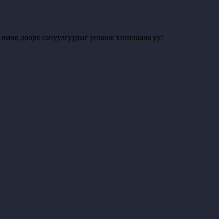
с өмнө доорх сануулгуудыг уншиж танилцана уу!