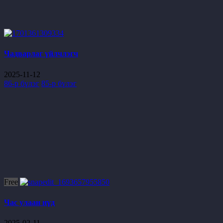
Чадварлаг үйлчлэгч
2025-11-12
86-р бүлэг
85-р бүлэг
Free
Час улаан нүд
2025-02-11