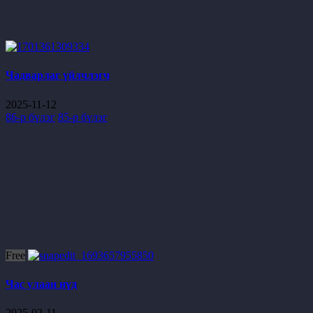
Чадварлаг үйлчлэгч
2025-11-12
86-р бүлэг
85-р бүлэг
Free
Час улаан нүд
2025-02-11