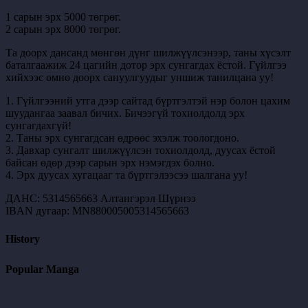
1 сарын эрх 5000 төгрөг.
2 сарын эрх 8000 төгрөг.
Та доорх дансанд мөнгөн дүнг шилжүүлсэнээр, таны хүсэлт
баталгаажиж 24 цагийн дотор эрх сунгагдах ёстой. Гүйлгээ
хийхээс өмнө доорх сануулгуудыг уншиж танилцана уу!
1. Гүйлгээний утга дээр сайтад бүртгэлтэй нэр болон цахим
шуудангаа заавал бичих. Бичээгүй тохиолдолд эрх
сунгагдахгүй!
2. Таны эрх сунгагдсан өдрөөс эхэлж тоологдоно.
3. Давхар сунгалт шилжүүлсэн тохиолдолд, дуусах ёстой
байсан өдөр дээр сарын эрх нэмэгдэх болно.
4. Эрх дуусах хугацааг та бүртгэлээсээ шалгана уу!
ДАНС: 5314565663 Алтангэрэл Шүрнээ
IBAN дугаар: MN880005005314565663
History
Popular Manga