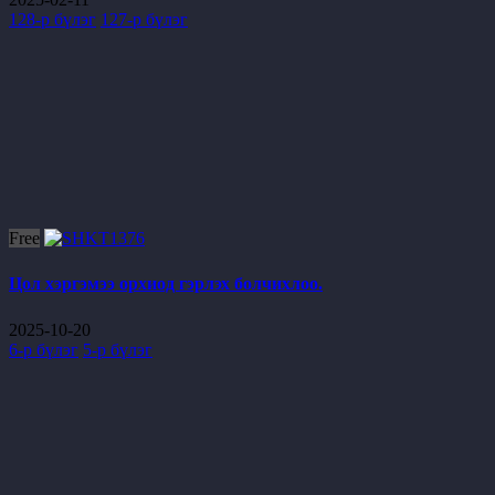
128-р бүлэг
127-р бүлэг
Free
Цол хэргэмээ орхиод гэрлэх болчихлоо.
2025-10-20
6-р бүлэг
5-р бүлэг