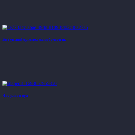
Би гүнтний өргөмөл охин болсон нь
Час улаан нүд