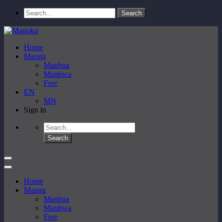
Home
Manga
Manhua
Manhwa
Free
EN
MN
Sign in
Home
Manga
Manhua
Manhwa
Free