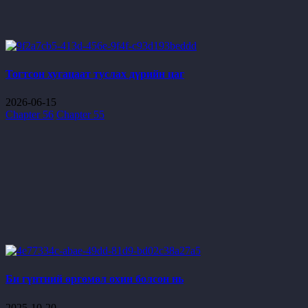
Тогтсон хугацаат туслах дүрийн цаг
2026-06-15
Chapter 56
Chapter 55
Би гүнтний өргөмөл охин болсон нь
2025-10-20