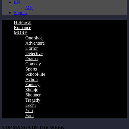
EN
MN
Sign in
Historical
Romance
MORE
One shot
Adventure
Horror
Detective
Drama
Comedy
Sports
School-life
Action
Fantasy
Shoujo
Shounen
Tragedy
Ecchi
Yuri
Yaoi
TOP MANGA OF THE WEEK