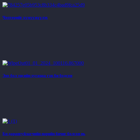
Чөтгөрийг хүмүүжүүлэх
Энэ бол эцсийн хугацаа гэж би бодсон
Би дарангуйлагчийн нарийн бичиг болсон нь