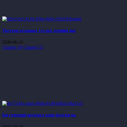
Тогтсон хугацаат туслах дүрийн цаг
2026-06-15
Chapter 56
Chapter 55
Би гүнтний өргөмөл охин болсон нь
2025-10-20