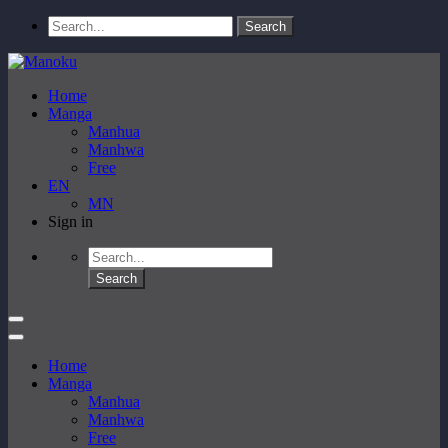
Home
Manga
Manhua
Manhwa
Free
EN
MN
Sign in
Home
Manga
Manhua
Manhwa
Free