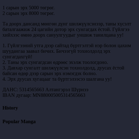
1 сарын эрх 5000 төгрөг.
2 сарын эрх 8000 төгрөг.
Та доорх дансанд мөнгөн дүнг шилжүүлсэнээр, таны хүсэлт
баталгаажиж 24 цагийн дотор эрх сунгагдах ёстой. Гүйлгээ
хийхээс өмнө доорх сануулгуудыг уншиж танилцана уу!
1. Гүйлгээний утга дээр сайтад бүртгэлтэй нэр болон цахим
шуудангаа заавал бичих. Бичээгүй тохиолдолд эрх
сунгагдахгүй!
2. Таны эрх сунгагдсан өдрөөс эхэлж тоологдоно.
3. Давхар сунгалт шилжүүлсэн тохиолдолд, дуусах ёстой
байсан өдөр дээр сарын эрх нэмэгдэх болно.
4. Эрх дуусах хугацааг та бүртгэлээсээ шалгана уу!
ДАНС: 5314565663 Алтангэрэл Шүрнээ
IBAN дугаар: MN880005005314565663
History
Popular Manga