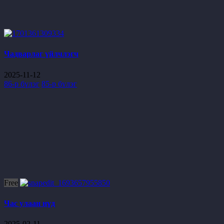
Чадварлаг үйлчлэгч
2025-11-12
86-р бүлэг
85-р бүлэг
Free
Час улаан нүд
2025-02-11