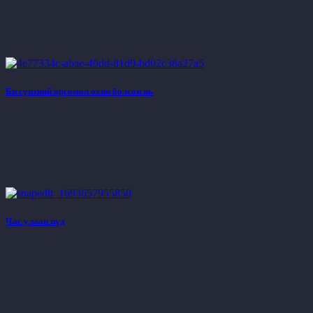
Би гүнтний өргөмөл охин болсон нь
Час улаан нүд