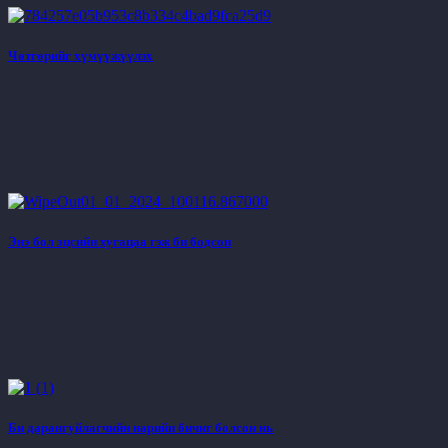
Чөтгөрийг хүмүүжүүлэх
Энэ бол эцсийн хугацаа гэж би бодсон
Би дарангуйлагчийн нарийн бичиг болсон нь