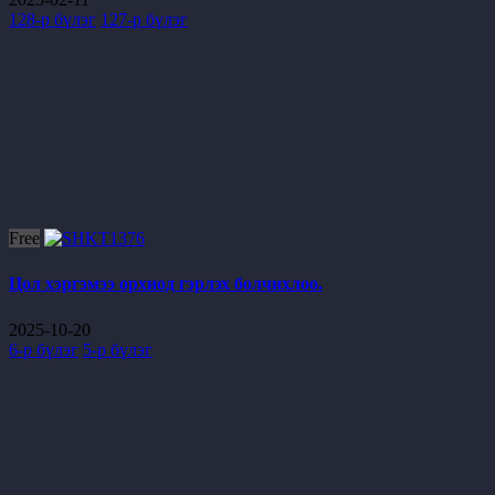
128-р бүлэг
127-р бүлэг
Free
Цол хэргэмээ орхиод гэрлэх болчихлоо.
2025-10-20
6-р бүлэг
5-р бүлэг