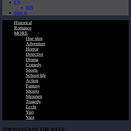
EN
MN
Sign in
Historical
Romance
MORE
One shot
Adventure
Horror
Detective
Drama
Comedy
Sports
School-life
Action
Fantasy
Shoujo
Shounen
Tragedy
Ecchi
Yuri
Yaoi
TOP MANGA OF THE WEEK