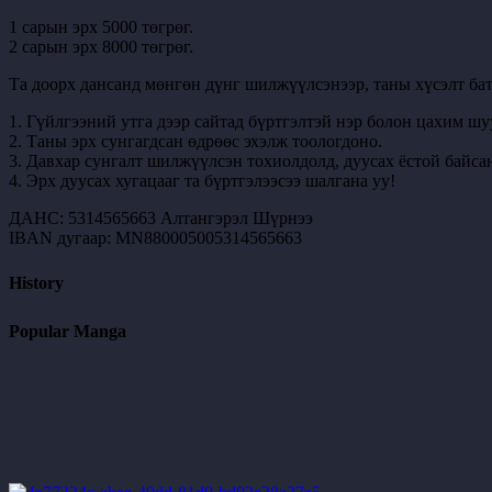
1 сарын эрх 5000 төгрөг.
2 сарын эрх 8000 төгрөг.
Та доорх дансанд мөнгөн дүнг шилжүүлсэнээр, таны хүсэлт бат
1. Гүйлгээний утга дээр сайтад бүртгэлтэй нэр болон цахим шу
2. Таны эрх сунгагдсан өдрөөс эхэлж тоологдоно.
3. Давхар сунгалт шилжүүлсэн тохиолдолд, дуусах ёстой байсан
4. Эрх дуусах хугацааг та бүртгэлээсээ шалгана уу!
ДАНС: 5314565663 Алтангэрэл Шүрнээ
IBAN дугаар: MN880005005314565663
History
Popular Manga