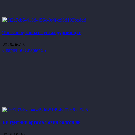
Тогтсон хугацаат туслах дүрийн цаг
2026-06-15
Chapter 56
Chapter 55
Би гүнтний өргөмөл охин болсон нь
2025-10-20