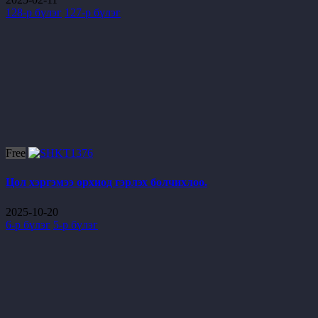
128-р бүлэг
127-р бүлэг
Free
Цол хэргэмээ орхиод гэрлэх болчихлоо.
2025-10-20
6-р бүлэг
5-р бүлэг