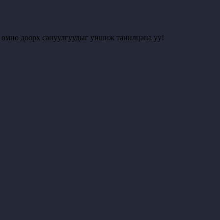
с өмнө доорх сануулгуудыг уншиж танилцана уу!