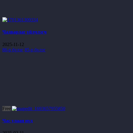
Чадварлаг үйлчлэгч
2025-11-12
86-р бүлэг
85-р бүлэг
Free
Час улаан нүд
2025-02-11