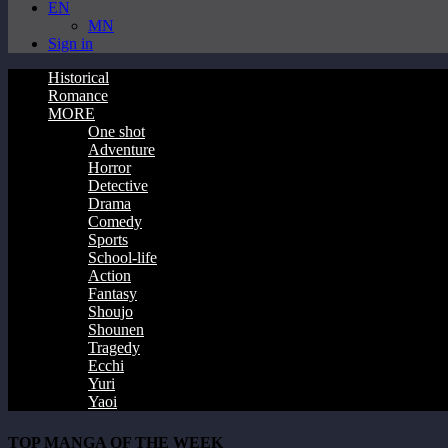
EN
MN
Sign in
Historical
Romance
MORE
One shot
Adventure
Horror
Detective
Drama
Comedy
Sports
School-life
Action
Fantasy
Shoujo
Shounen
Tragedy
Ecchi
Yuri
Yaoi
TOP MANGA OF THE WEEK