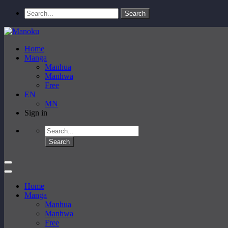
Home
Manga
Manhua
Manhwa
Free
EN
MN
Sign in
Home
Manga
Manhua
Manhwa
Free