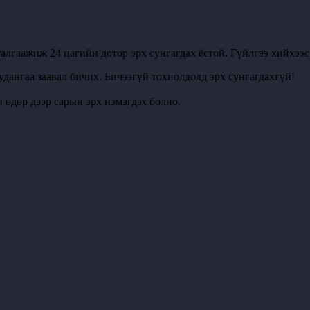
алгаажиж 24 цагийн дотор эрх сунгагдах ёстой. Гүйлгээ хийхээ
удангаа заавал бичих. Бичээгүй тохиолдолд эрх сунгагдахгүй!
 өдөр дээр сарын эрх нэмэгдэх болно.