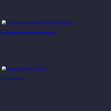
Би гүнтний өргөмөл охин болсон нь
Час улаан нүд