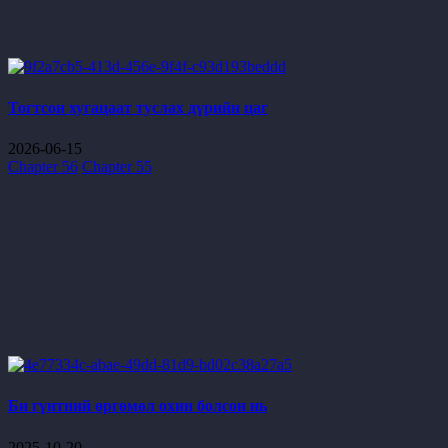
Тогтсон хугацаат туслах дүрийн цаг
2026-06-15
Chapter 56
Chapter 55
Би гүнтний өргөмөл охин болсон нь
2025-10-20