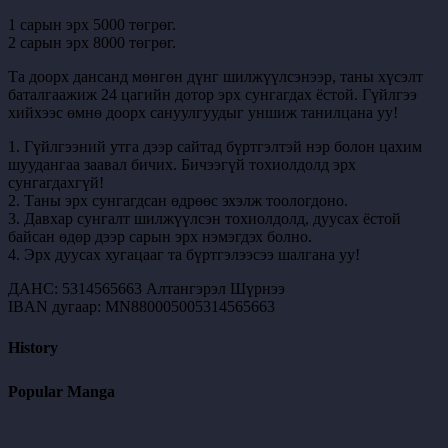
1 сарын эрх 5000 төгрөг.
2 сарын эрх 8000 төгрөг.
Та доорх дансанд мөнгөн дүнг шилжүүлсэнээр, таны хүсэлт
баталгаажиж 24 цагийн дотор эрх сунгагдах ёстой. Гүйлгээ
хийхээс өмнө доорх сануулгуудыг уншиж танилцана уу!
1. Гүйлгээний утга дээр сайтад бүртгэлтэй нэр болон цахим
шуудангаа заавал бичих. Бичээгүй тохиолдолд эрх
сунгагдахгүй!
2. Таны эрх сунгагдсан өдрөөс эхэлж тоологдоно.
3. Давхар сунгалт шилжүүлсэн тохиолдолд, дуусах ёстой
байсан өдөр дээр сарын эрх нэмэгдэх болно.
4. Эрх дуусах хугацааг та бүртгэлээсээ шалгана уу!
ДАНС: 5314565663 Алтангэрэл Шүрнээ
IBAN дугаар: MN880005005314565663
History
Popular Manga