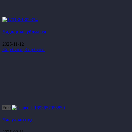
Чадварлаг үйлчлэгч
2025-11-12
86-р бүлэг
85-р бүлэг
Free
Час улаан нүд
2025-02-11