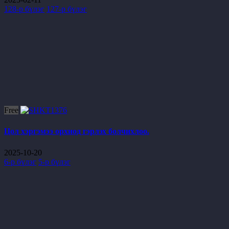
128-р бүлэг
127-р бүлэг
Free
Цол хэргэмээ орхиод гэрлэх болчихлоо.
2025-10-20
6-р бүлэг
5-р бүлэг