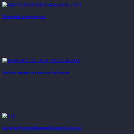
Чөтгөрийг хүмүүжүүлэх
Энэ бол эцсийн хугацаа гэж би бодсон
Би дарангуйлагчийн нарийн бичиг болсон нь