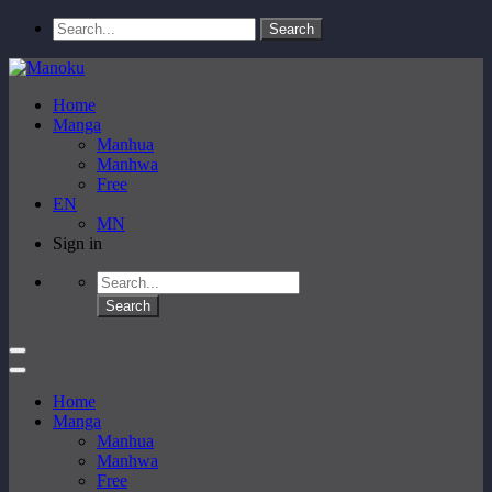
Home
Manga
Manhua
Manhwa
Free
EN
MN
Sign in
Home
Manga
Manhua
Manhwa
Free