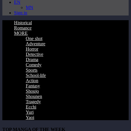
EN
MN
Sign in
Historical
Romance
MORE
One shot
Adventure
Horror
Detective
Drama
Comedy
Sports
School-life
Action
Fantasy
Shoujo
Shounen
Tragedy
Ecchi
Yuri
Yaoi
TOP MANGA OF THE WEEK