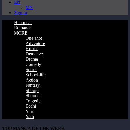
EN
MN
Sign in
Historical
Romance
MORE
One shot
Adventure
Horror
Detective
Drama
Comedy
Sports
School-life
Action
Fantasy
Shoujo
Shounen
Tragedy
Ecchi
Yuri
Yaoi
TOP MANGA OF THE WEEK