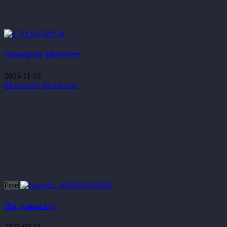
Чадварлаг үйлчлэгч
2025-11-12
86-р бүлэг
85-р бүлэг
Free
Час улаан нүд
2025-02-11