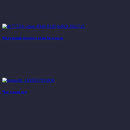
Би гүнтний өргөмөл охин болсон нь
Час улаан нүд