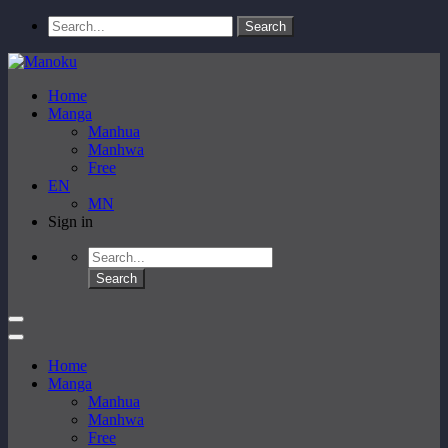
Home
Manga
Manhua
Manhwa
Free
EN
MN
Sign in
Home
Manga
Manhua
Manhwa
Free