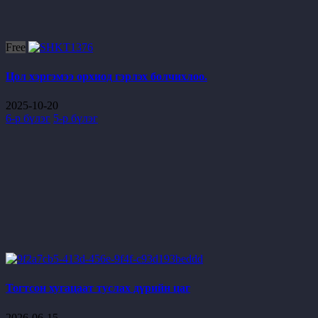
Free
Цол хэргэмээ орхиод гэрлэх болчихлоо.
2025-10-20
6-р бүлэг
5-р бүлэг
Тогтсон хугацаат туслах дүрийн цаг
2026-06-15