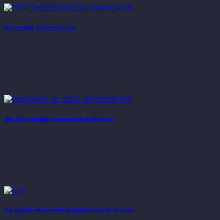
Чөтгөрийг хүмүүжүүлэх
Энэ бол эцсийн хугацаа гэж би бодсон
Би дарангуйлагчийн нарийн бичиг болсон нь