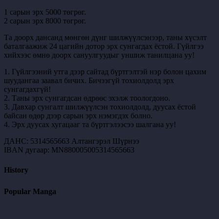
1 сарын эрх 5000 төгрөг.
2 сарын эрх 8000 төгрөг.
Та доорх дансанд мөнгөн дүнг шилжүүлсэнээр, таны хүсэлт
баталгаажиж 24 цагийн дотор эрх сунгагдах ёстой. Гүйлгээ
хийхээс өмнө доорх сануулгуудыг уншиж танилцана уу!
1. Гүйлгээний утга дээр сайтад бүртгэлтэй нэр болон цахим
шуудангаа заавал бичих. Бичээгүй тохиолдолд эрх
сунгагдахгүй!
2. Таны эрх сунгагдсан өдрөөс эхэлж тоологдоно.
3. Давхар сунгалт шилжүүлсэн тохиолдолд, дуусах ёстой
байсан өдөр дээр сарын эрх нэмэгдэх болно.
4. Эрх дуусах хугацааг та бүртгэлээсээ шалгана уу!
ДАНС: 5314565663 Алтангэрэл Шүрнээ
IBAN дугаар: MN880005005314565663
History
Popular Manga