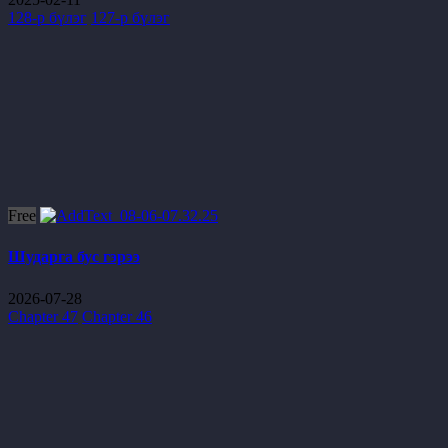
128-р бүлэг
127-р бүлэг
Free
Шударга бус гэрээ
2026-07-28
Chapter 47
Chapter 46