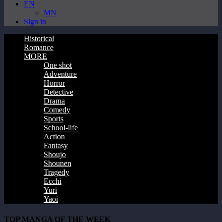
EN
MN
Sign in
Historical
Romance
MORE
One shot
Adventure
Horror
Detective
Drama
Comedy
Sports
School-life
Action
Fantasy
Shoujo
Shounen
Tragedy
Ecchi
Yuri
Yaoi
TOP MANGA OF THE WEEK