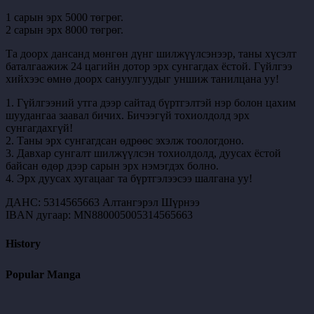
1 сарын эрх 5000 төгрөг.
2 сарын эрх 8000 төгрөг.
Та доорх дансанд мөнгөн дүнг шилжүүлсэнээр, таны хүсэлт
баталгаажиж 24 цагийн дотор эрх сунгагдах ёстой. Гүйлгээ
хийхээс өмнө доорх сануулгуудыг уншиж танилцана уу!
1. Гүйлгээний утга дээр сайтад бүртгэлтэй нэр болон цахим
шуудангаа заавал бичих. Бичээгүй тохиолдолд эрх
сунгагдахгүй!
2. Таны эрх сунгагдсан өдрөөс эхэлж тоологдоно.
3. Давхар сунгалт шилжүүлсэн тохиолдолд, дуусах ёстой
байсан өдөр дээр сарын эрх нэмэгдэх болно.
4. Эрх дуусах хугацааг та бүртгэлээсээ шалгана уу!
ДАНС: 5314565663 Алтангэрэл Шүрнээ
IBAN дугаар: MN880005005314565663
History
Popular Manga