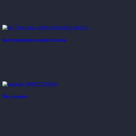
Би гүнтний өргөмөл охин болсон нь
Час улаан нүд