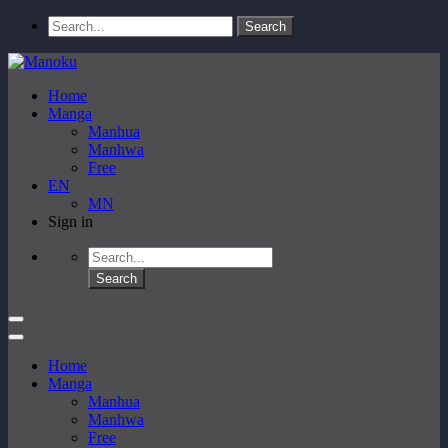
Home
Manga
Manhua
Manhwa
Free
EN
MN
Sign in
Home
Manga
Manhua
Manhwa
Free