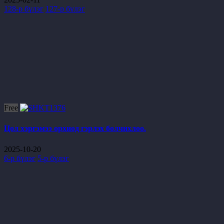
128-р бүлэг
127-р бүлэг
Free
Цол хэргэмээ орхиод гэрлэх болчихлоо.
2025-10-20
6-р бүлэг
5-р бүлэг