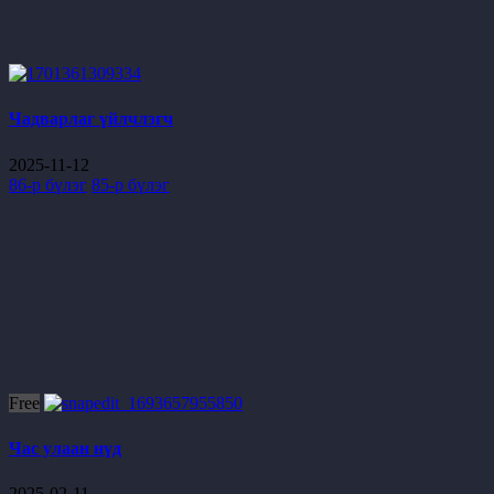
Чадварлаг үйлчлэгч
2025-11-12
86-р бүлэг
85-р бүлэг
Free
Час улаан нүд
2025-02-11