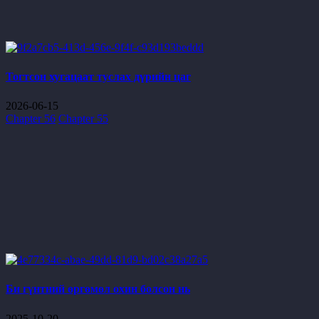
Тогтсон хугацаат туслах дүрийн цаг
2026-06-15
Chapter 56
Chapter 55
Би гүнтний өргөмөл охин болсон нь
2025-10-20