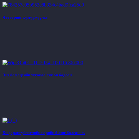
Чөтгөрийг хүмүүжүүлэх
Энэ бол эцсийн хугацаа гэж би бодсон
Би дарангуйлагчийн нарийн бичиг болсон нь