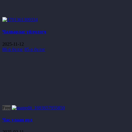
Чадварлаг үйлчлэгч
2025-11-12
86-р бүлэг
85-р бүлэг
Free
Час улаан нүд
2025-02-11