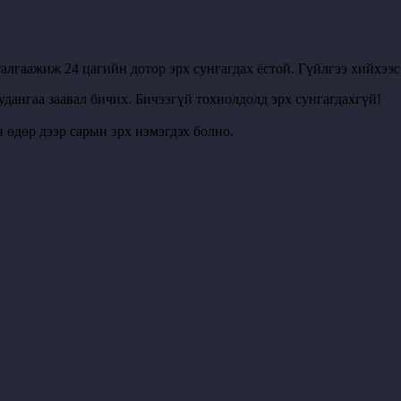
алгаажиж 24 цагийн дотор эрх сунгагдах ёстой. Гүйлгээ хийхээ
удангаа заавал бичих. Бичээгүй тохиолдолд эрх сунгагдахгүй!
 өдөр дээр сарын эрх нэмэгдэх болно.