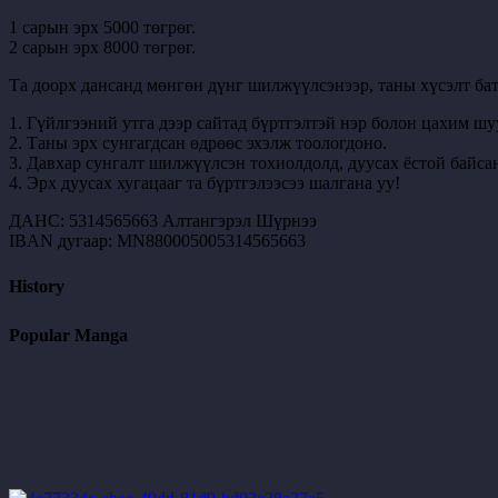
1 сарын эрх 5000 төгрөг.
2 сарын эрх 8000 төгрөг.
Та доорх дансанд мөнгөн дүнг шилжүүлсэнээр, таны хүсэлт бат
1. Гүйлгээний утга дээр сайтад бүртгэлтэй нэр болон цахим шу
2. Таны эрх сунгагдсан өдрөөс эхэлж тоологдоно.
3. Давхар сунгалт шилжүүлсэн тохиолдолд, дуусах ёстой байсан
4. Эрх дуусах хугацааг та бүртгэлээсээ шалгана уу!
ДАНС: 5314565663 Алтангэрэл Шүрнээ
IBAN дугаар: MN880005005314565663
History
Popular Manga