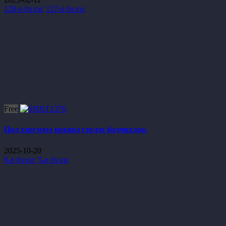
128-р бүлэг
127-р бүлэг
Free
Цол хэргэмээ орхиод гэрлэх болчихлоо.
2025-10-20
6-р бүлэг
5-р бүлэг