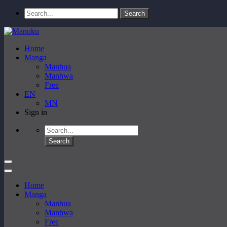
Home
Manga
Manhua
Manhwa
Free
EN
MN
Sign in
Home
Manga
Manhua
Manhwa
Free