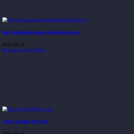
Би гүнтний өргөмөл охин болсон нь
2025-10-20
85-р бүлэг
84-р бүлэг
Эсрэг дүрийг бүтээгч
2026-06-29