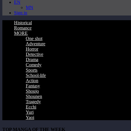
EN
MN
Sign in
Historical
Romance
MORE
One shot
Adventure
Horror
Detective
Drama
Comedy
Sports
School-life
Action
Fantasy
Shoujo
Shounen
Tragedy
Ecchi
Yuri
Yaoi
TOP MANGA OF THE WEEK