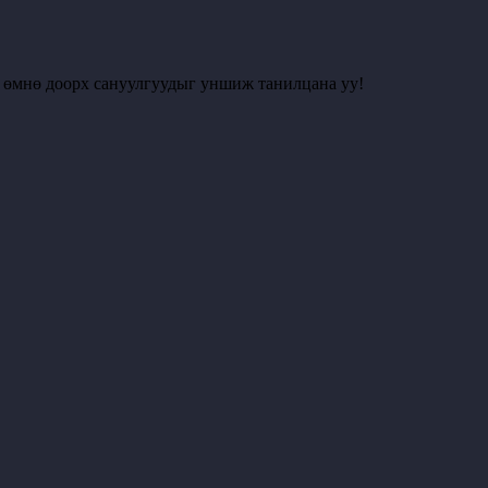
с өмнө доорх сануулгуудыг уншиж танилцана уу!