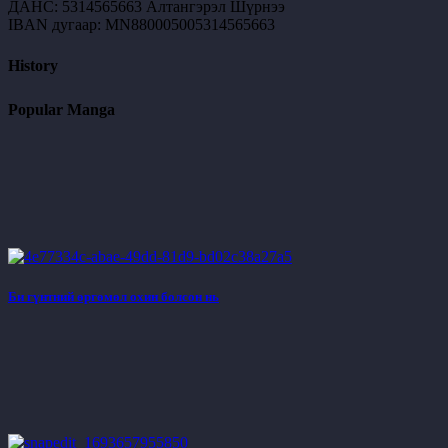
ДАНС: 5314565663 Алтангэрэл Шүрнээ
IBAN дугаар: MN880005005314565663
History
Popular Manga
Би гүнтний өргөмөл охин болсон нь