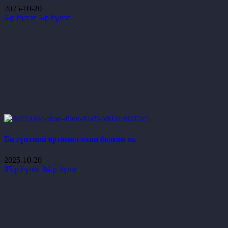
2025-10-20
6-р бүлэг
5-р бүлэг
Би гүнтний өргөмөл охин болсон нь
2025-10-20
85-р бүлэг
84-р бүлэг