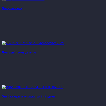
Час улаан нүд
Чөтгөрийг хүмүүжүүлэх
Энэ бол эцсийн хугацаа гэж би бодсон