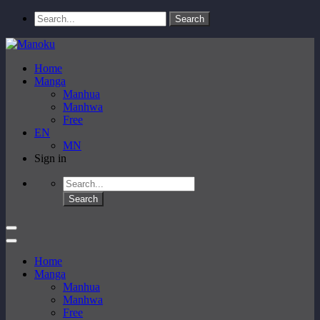
Home
Manga
Manhua
Manhwa
Free
EN
MN
Sign in
Home
Manga
Manhua
Manhwa
Free