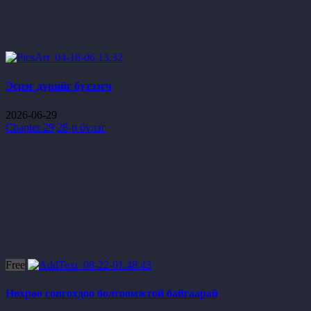
Эсрэг дүрийг бүтээгч
2026-06-29
Chapter 29
28-р бүлэг
Free
Нөхрөө сонгохдоо болгоомжтой байгаарай