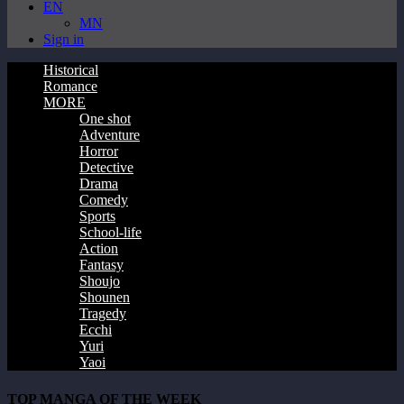
EN
MN
Sign in
Historical
Romance
MORE
One shot
Adventure
Horror
Detective
Drama
Comedy
Sports
School-life
Action
Fantasy
Shoujo
Shounen
Tragedy
Ecchi
Yuri
Yaoi
TOP MANGA OF THE WEEK