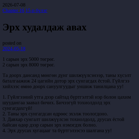
2026-07-08
Chapter 16
15-р бүлэг
Эрх худалдаж авах
posted on
2024-05-18
1 сарын эрх 5000 төгрөг.
2 сарын эрх 8000 төгрөг.
Та доорх дансанд мөнгөн дүнг шилжүүлсэнээр, таны хүсэлт
баталгаажиж 24 цагийн дотор эрх сунгагдах ёстой. Гүйлгээ
хийхээс өмнө доорх сануулгуудыг уншиж танилцана уу!
1. Гүйлгээний утга дээр сайтад бүртгэлтэй нэр болон цахим
шуудангаа заавал бичих. Бичээгүй тохиолдолд эрх
сунгагдахгүй!
2. Таны эрх сунгагдсан өдрөөс эхэлж тоологдоно.
3. Давхар сунгалт шилжүүлсэн тохиолдолд, дуусах ёстой
байсан өдөр дээр сарын эрх нэмэгдэх болно.
4. Эрх дуусах хугацааг та бүртгэлээсээ шалгана уу!