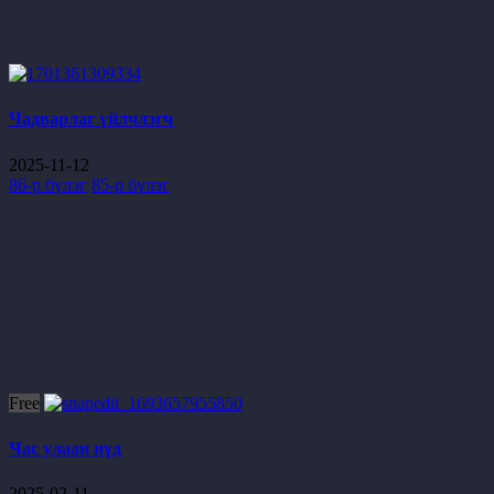
Чадварлаг үйлчлэгч
2025-11-12
86-р бүлэг
85-р бүлэг
Free
Час улаан нүд
2025-02-11