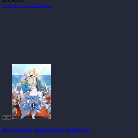
128-р бүлэг
127-р бүлэг
Free
Цол хэргэмээ орхиод гэрлэх болчихлоо.