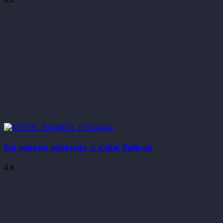
Би зөвхөн аавыгаа л хайж байсан
4.8