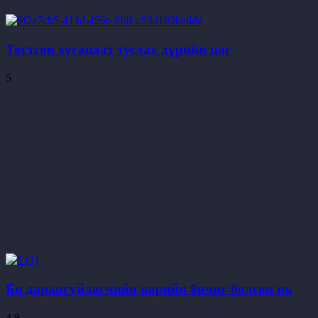
Тогтсон хугацаат туслах дүрийн цаг
5
Би дарангуйлагчийн нарийн бичиг болсон нь
4.8