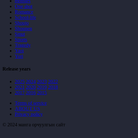
monstes
One shot
Romance
School-life
Shoujo
Shounen
Smut
Sports
Tragedy
Yaoi
Yuri
Release years
2025
2024
2023
2022
2021
2020
2019
2018
2017
2016
2015
Terms of service
ABOUT US
Privacy policy
© 2024 манга орчуулгын сайт