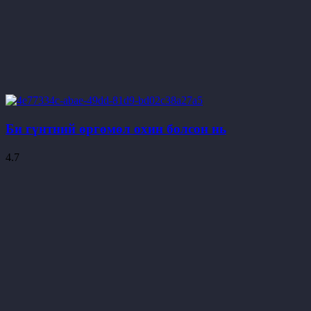
Би гүнтний өргөмөл охин болсон нь
4.7