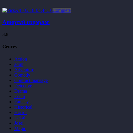
Complete
Аниргүй цэцэрлэг
3.8
Genres
Action
adult
Adventure
Comedy
Contract marriage
Detective
Drama
Ecchi
Fantasy
Historical
Horror
Isekai
Josei
Magic