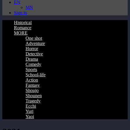
EN
MN
Sign in
Historical
Romance
MORE
One shot
Adventure
Horror
Detective
Drama
Comedy
Sports
School-life
Action
Fantasy
Shoujo
Shounen
Tragedy
Ecchi
Yuri
Yaoi