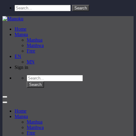
Home
Manga
Manhua
Manhwa
Free
EN
MN
Sign in
Home
Manga
Manhua
Manhwa
Free